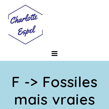
Skip
to
content
F -> Fossiles
mais vraies