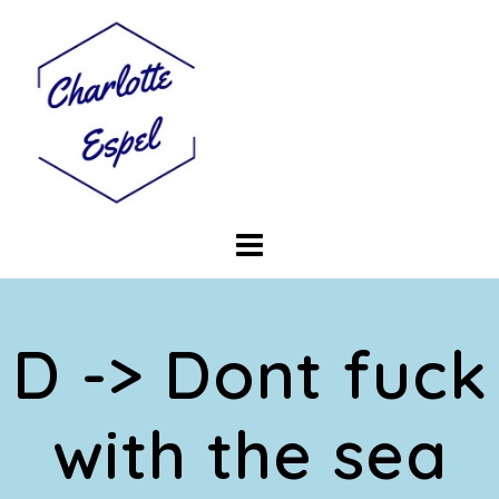
Skip
to
content
D -> Dont fuck
with the sea