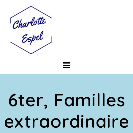
Skip
to
content
6ter, Familles
extraordinaire