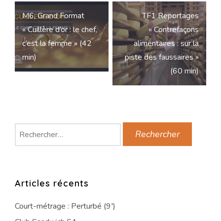
Navigation
M6, Grand Format
TF1 Reportages
de
« Cuillère d’or : le chef,
« Contrefaçons
l’article
c’est la femme » (42
alimentaires : sur la
min)
piste des faussaires »
(60 min)
Rechercher :
Articles récents
Court-métrage : Perturbé (9′)