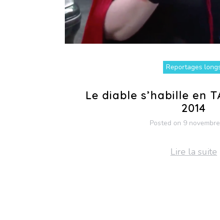
Reportages long
Le diable s’habille en T
2014
Posted on
9 novembre
Lire la suite