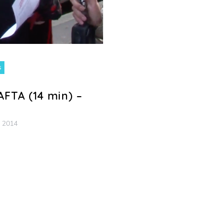
s
AFTA (14 min) –
 2014