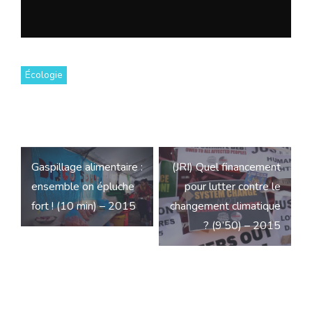
Écologie
Navigation
Gaspillage alimentaire :
(JRI) Quel financement
de
ensemble on épluche
pour lutter contre le
l’article
fort ! (10 min) – 2015
changement climatique
? (9’50) – 2015