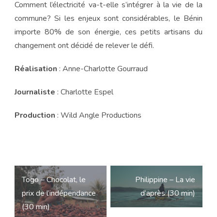
Comment l’électricité va-t-elle s’intégrer à la vie de la
commune? Si les enjeux sont considérables, le Bénin
importe 80% de son énergie, ces petits artisans du
changement ont décidé de relever le défi.
Réalisation
: Anne-Charlotte Gourraud
Journaliste
: Charlotte Espel
Production
: Wild Angle Productions
Navigation
Togo – Chocolat, le
Philippine – La vie
de
prix de l’indépendance
d’après (30 min)
l’article
(30 min)