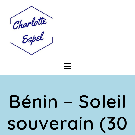
Skip
to
content
Bénin – Soleil
souverain (30